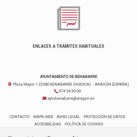
ENLACES A TRÁMITES HABITUALES
AYUNTAMIENTO DE BENABARRE
Plaza Mayor 1
22580
BENABARRE (HUESCA)
- ARAGÓN
(ESPAÑA)
974 54 30 00
aytobenabarre@aragon.es
CONTACTO
MAPA WEB
AVISO LEGAL
PROTECCIÓN DE DATOS
ACCESIBILIDAD
POLÍTICA DE COOKIES
ENLACE 