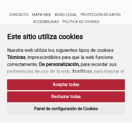
CONTACTO
MAPA WEB
AVISO LEGAL
PROTECCIÓN DE DATOS
ACCESIBILIDAD
POLÍTICA DE COOKIES
ENLACE 
Este sitio utiliza cookies
Nuestra web utiliza los siguientes tipos de cookies:
Técnicas
, imprescindibles para que la web funcione
correctamente;
De personalización,
para recordar sus
preferencias de uso de la web;
Analíticas
, para mejorar el
funcionamiento de la web y sus servicios.
Aceptar todas
Si acepta pulsando el botón
“Aceptar todas”
Rechazar todas
consideramos que acepta su uso. Si pulsa el botón
“Rechazar todas”
o continúa navegando sin realizar
Panel de configuración de Cookies
ninguna acción, se guardarán las cookies técnicas
imprescindibles. Para personalizar sus preferencias
acceda al
“Panel de configuración de cookies”.