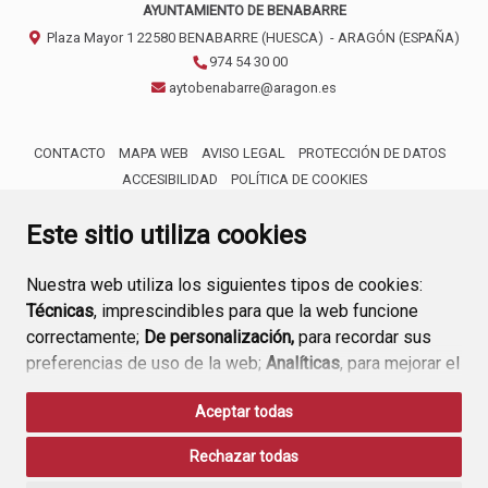
AYUNTAMIENTO DE BENABARRE
Plaza Mayor 1
22580
BENABARRE (HUESCA)
- ARAGÓN
(ESPAÑA)
974 54 30 00
aytobenabarre@aragon.es
CONTACTO
MAPA WEB
AVISO LEGAL
PROTECCIÓN DE DATOS
ACCESIBILIDAD
POLÍTICA DE COOKIES
ENLACE 
Este sitio utiliza cookies
Nuestra web utiliza los siguientes tipos de cookies:
Técnicas
, imprescindibles para que la web funcione
correctamente;
De personalización,
para recordar sus
preferencias de uso de la web;
Analíticas
, para mejorar el
funcionamiento de la web y sus servicios.
Aceptar todas
Si acepta pulsando el botón
“Aceptar todas”
Rechazar todas
consideramos que acepta su uso. Si pulsa el botón
“Rechazar todas”
o continúa navegando sin realizar