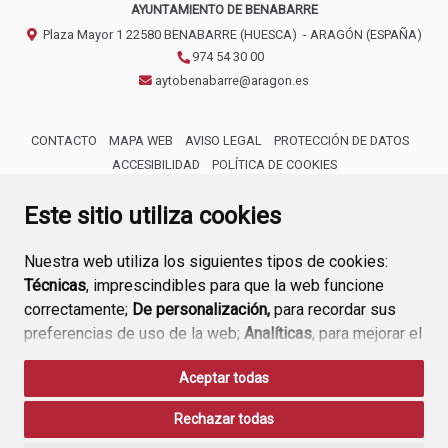
AYUNTAMIENTO DE BENABARRE
Plaza Mayor 1
22580
BENABARRE (HUESCA)
- ARAGÓN
(ESPAÑA)
974 54 30 00
aytobenabarre@aragon.es
CONTACTO
MAPA WEB
AVISO LEGAL
PROTECCIÓN DE DATOS
ACCESIBILIDAD
POLÍTICA DE COOKIES
ENLACE 
Este sitio utiliza cookies
Nuestra web utiliza los siguientes tipos de cookies:
Técnicas
, imprescindibles para que la web funcione
correctamente;
De personalización,
para recordar sus
preferencias de uso de la web;
Analíticas
, para mejorar el
funcionamiento de la web y sus servicios.
Aceptar todas
Si acepta pulsando el botón
“Aceptar todas”
Rechazar todas
consideramos que acepta su uso. Si pulsa el botón
“Rechazar todas”
o continúa navegando sin realizar