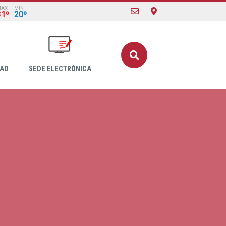
MAX
MIN
31º
20º
Buscar
DAD
SEDE ELECTRÓNICA