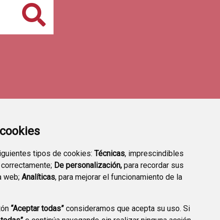
Buscar
a cookies
siguientes tipos de cookies:
Técnicas
, imprescindibles
 correctamente;
De personalización,
para recordar sus
a web;
Analíticas
, para mejorar el funcionamiento de la
tón
“Aceptar todas”
consideramos que acepta su uso. Si
TRANSPARENCIA
ENLACES A TRÁMITES