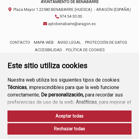
AYUNTAMIENTO DE BENABARRE
Plaza Mayor 1
22580
BENABARRE (HUESCA)
- ARAGÓN
(ESPAÑA)
974 54 30 00
aytobenabarre@aragon.es
CONTACTO
MAPA WEB
AVISO LEGAL
PROTECCIÓN DE DATOS
ACCESIBILIDAD
POLÍTICA DE COOKIES
ENLACE 
Este sitio utiliza cookies
Nuestra web utiliza los siguientes tipos de cookies:
Técnicas
, imprescindibles para que la web funcione
correctamente;
De personalización,
para recordar sus
preferencias de uso de la web;
Analíticas
, para mejorar el
funcionamiento de la web y sus servicios.
Aceptar todas
Si acepta pulsando el botón
“Aceptar todas”
Rechazar todas
consideramos que acepta su uso. Si pulsa el botón
“Rechazar todas”
o continúa navegando sin realizar