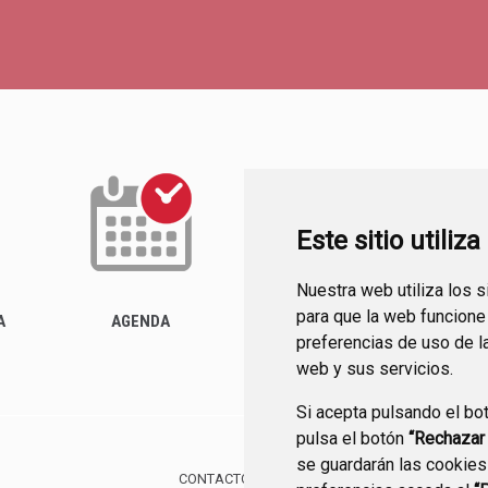
Este sitio utiliz
Nuestra web utiliza los 
ACTUALIDAD
para que la web funcione
A
AGENDA
preferencias de uso de l
web y sus servicios.
Si acepta pulsando el bo
pulsa el botón
“Rechazar
se guardarán las cookies
CONTACTO
MAPA WEB
AVISO LEGAL
PROTE