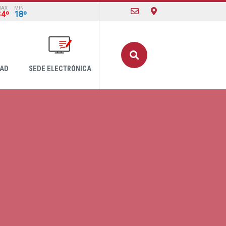
MAX
MIN
34º
18º
Buscar
DAD
SEDE ELECTRÓNICA