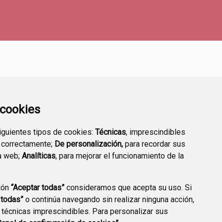
a cookies
siguientes tipos de cookies:
Técnicas
, imprescindibles
 correctamente;
De personalización,
para recordar sus
TRANSPARENCIA
ENLACES A TRÁMITES
a web;
Analíticas
, para mejorar el funcionamiento de la
HABITUALES
tón
“Aceptar todas”
consideramos que acepta su uso. Si
 todas”
o continúa navegando sin realizar ninguna acción,
 técnicas imprescindibles. Para personalizar sus
CCIÓN DE DATOS
ACCESIBILIDAD
POLÍTICA DE COOKIES