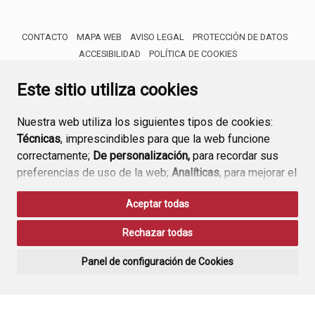
CONTACTO
MAPA WEB
AVISO LEGAL
PROTECCIÓN DE DATOS
ACCESIBILIDAD
POLÍTICA DE COOKIES
ENLACE 
Este sitio utiliza cookies
Nuestra web utiliza los siguientes tipos de cookies:
Técnicas
, imprescindibles para que la web funcione
correctamente;
De personalización,
para recordar sus
preferencias de uso de la web;
Analíticas
, para mejorar el
funcionamiento de la web y sus servicios.
Aceptar todas
Si acepta pulsando el botón
“Aceptar todas”
Rechazar todas
consideramos que acepta su uso. Si pulsa el botón
“Rechazar todas”
o continúa navegando sin realizar
Panel de configuración de Cookies
ninguna acción, se guardarán las cookies técnicas
imprescindibles. Para personalizar sus preferencias
acceda al
“Panel de configuración de cookies”.