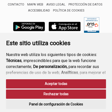
CONTACTO
MAPA WEB
AVISO LEGAL
PROTECCIÓN DE DATOS
ACCESIBILIDAD
POLÍTICA DE COOKIES
ENLACE 
Este sitio utiliza cookies
Nuestra web utiliza los siguientes tipos de cookies:
Técnicas
, imprescindibles para que la web funcione
correctamente;
De personalización,
para recordar sus
preferencias de uso de la web;
Analíticas
, para mejorar el
funcionamiento de la web y sus servicios.
Aceptar todas
Si acepta pulsando el botón
“Aceptar todas”
Rechazar todas
consideramos que acepta su uso. Si pulsa el botón
“Rechazar todas”
o continúa navegando sin realizar
Panel de configuración de Cookies
ninguna acción, se guardarán las cookies técnicas