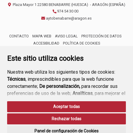
Plaza Mayor 1
22580
BENABARRE (HUESCA)
- ARAGÓN
(ESPAÑA)
974 54 30 00
aytobenabarre@aragon.es
CONTACTO
MAPA WEB
AVISO LEGAL
PROTECCIÓN DE DATOS
ACCESIBILIDAD
POLÍTICA DE COOKIES
ENLACE 
Este sitio utiliza cookies
Nuestra web utiliza los siguientes tipos de cookies:
Técnicas
, imprescindibles para que la web funcione
correctamente;
De personalización,
para recordar sus
preferencias de uso de la web;
Analíticas
, para mejorar el
funcionamiento de la web y sus servicios.
Aceptar todas
Si acepta pulsando el botón
“Aceptar todas”
Rechazar todas
consideramos que acepta su uso. Si pulsa el botón
“Rechazar todas”
o continúa navegando sin realizar
Panel de configuración de Cookies