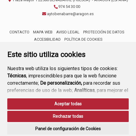
974 54 30 00
aytobenabarre@aragon.es
CONTACTO
MAPA WEB
AVISO LEGAL
PROTECCIÓN DE DATOS
ACCESIBILIDAD
POLÍTICA DE COOKIES
ENLACE 
Este sitio utiliza cookies
Nuestra web utiliza los siguientes tipos de cookies:
Técnicas
, imprescindibles para que la web funcione
correctamente;
De personalización,
para recordar sus
preferencias de uso de la web;
Analíticas
, para mejorar el
funcionamiento de la web y sus servicios.
Aceptar todas
Si acepta pulsando el botón
“Aceptar todas”
Rechazar todas
consideramos que acepta su uso. Si pulsa el botón
“Rechazar todas”
o continúa navegando sin realizar
Panel de configuración de Cookies
ninguna acción, se guardarán las cookies técnicas